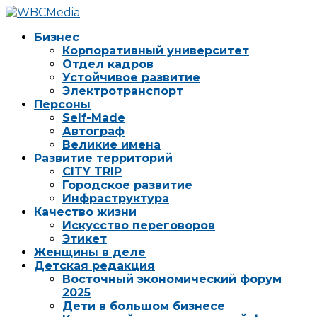
Бизнес
Корпоративный университет
Отдел кадров
Устойчивое развитие
Электротранспорт
Персоны
Self-Made
Автограф
Великие имена
Развитие территорий
CITY TRIP
Городское развитие
Инфраструктура
Качество жизни
Искусство переговоров
Этикет
Женщины в деле
Детская редакция
Восточный экономический форум
2025
Дети в большом бизнесе