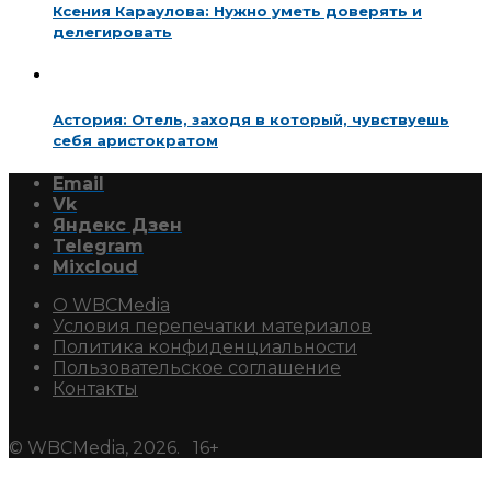
Ксения Караулова: Нужно уметь доверять и
делегировать
Астория: Отель, заходя в который, чувствуешь
себя аристократом
Email
Vk
Яндекс Дзен
Telegram
Mixcloud
О WBCMedia
Условия перепечатки материалов
Политика конфиденциальности
Пользовательское соглашение
Контакты
© WBCMedia, 2026. 16+