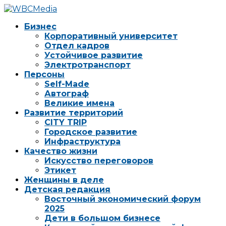
Бизнес
Корпоративный университет
Отдел кадров
Устойчивое развитие
Электротранспорт
Персоны
Self-Made
Автограф
Великие имена
Развитие территорий
CITY TRIP
Городское развитие
Инфраструктура
Качество жизни
Искусство переговоров
Этикет
Женщины в деле
Детская редакция
Восточный экономический форум
2025
Дети в большом бизнесе