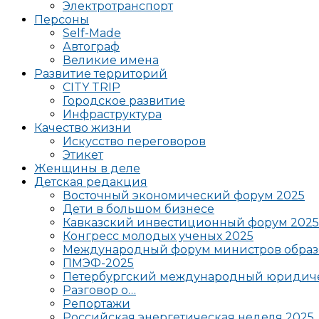
Электротранспорт
Персоны
Self-Made
Автограф
Великие имена
Развитие территорий
CITY TRIP
Городское развитие
Инфраструктура
Качество жизни
Искусство переговоров
Этикет
Женщины в деле
Детская редакция
Восточный экономический форум 2025
Дети в большом бизнесе
Кавказский инвестиционный форум 2025
Конгресс молодых ученых 2025
Международный форум министров образ
ПМЭФ-2025
Петербургский международный юридиче
Разговор о…
Репортажи
Российская энергетическая неделя 2025