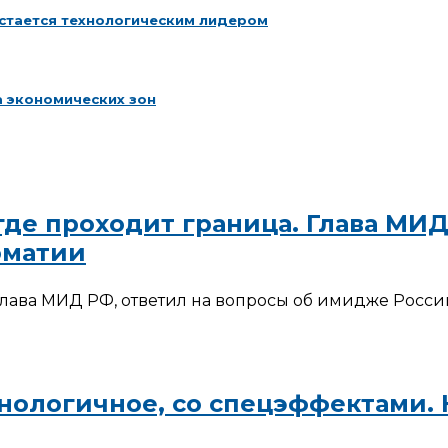
остается технологическим лидером
а экономических зон
 где проходит граница. Глава М
оматии
лава МИД РФ, ответил на вопросы об имидже Росси
хнологичное, со спецэффектами.