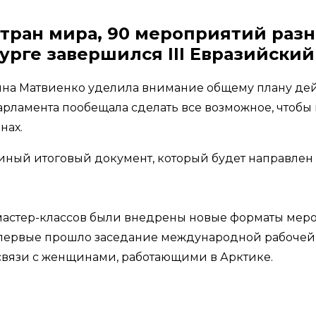
 стран мира, 90 мероприятий раз
бурге завершился III Евразийски
ина Матвиенко уделила внимание общему плану де
парламента пообещала сделать все возможное, чтоб
нах.
иный итоговый документ, который будет направлен
 мастер-классов были внедрены новые форматы меро
 впервые прошло заседание международной рабочей
связи с женщинами, работающими в Арктике.