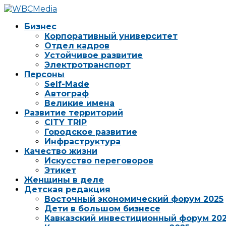
Бизнес
Корпоративный университет
Отдел кадров
Устойчивое развитие
Электротранспорт
Персоны
Self-Made
Автограф
Великие имена
Развитие территорий
CITY TRIP
Городское развитие
Инфраструктура
Качество жизни
Искусство переговоров
Этикет
Женщины в деле
Детская редакция
Восточный экономический форум 2025
Дети в большом бизнесе
Кавказский инвестиционный форум 20