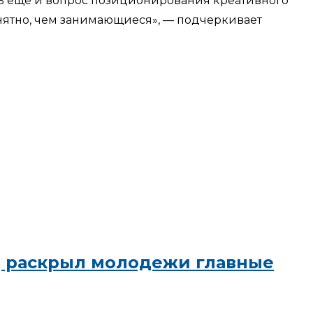
Есть еще и вопрос позиционирования креативного
онятно, чем занимающиеся», — подчеркивает
ИД раскрыл молодежи главные