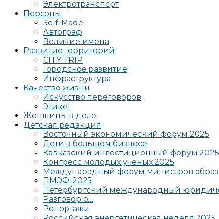
Электротранспорт
Персоны
Self-Made
Автограф
Великие имена
Развитие территорий
CITY TRIP
Городское развитие
Инфраструктура
Качество жизни
Искусство переговоров
Этикет
Женщины в деле
Детская редакция
Восточный экономический форум 2025
Дети в большом бизнесе
Кавказский инвестиционный форум 2025
Конгресс молодых ученых 2025
Международный форум министров образ
ПМЭФ-2025
Петербургский международный юридиче
Разговор о…
Репортажи
Российская энергетическая неделя 2025