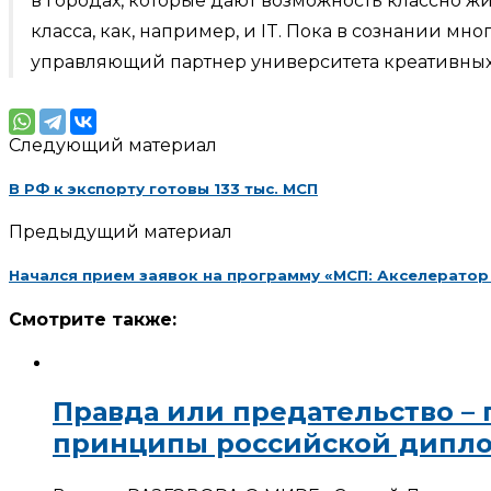
в городах, которые дают возможность классно жи
класса, как, например, и IT. Пока в сознании 
управляющий партнер университета креативных ин
Следующий материал
В РФ к экспорту готовы 133 тыс. МСП
Предыдущий материал
Начался прием заявок на программу «МСП: Акселератор
Смотрите также:
Правда или предательство –
принципы российской дипл