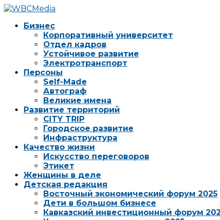
Бизнес
Корпоративный университет
Отдел кадров
Устойчивое развитие
Электротранспорт
Персоны
Self-Made
Автограф
Великие имена
Развитие территорий
CITY TRIP
Городское развитие
Инфраструктура
Качество жизни
Искусство переговоров
Этикет
Женщины в деле
Детская редакция
Восточный экономический форум 2025
Дети в большом бизнесе
Кавказский инвестиционный форум 20