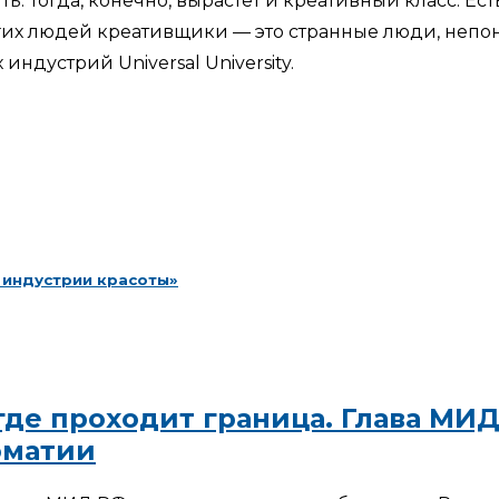
ть. Тогда, конечно, вырастет и креативный класс. 
многих людей креативщики — это странные люди, неп
дустрий Universal University.
 индустрии красоты»
 где проходит граница. Глава М
оматии