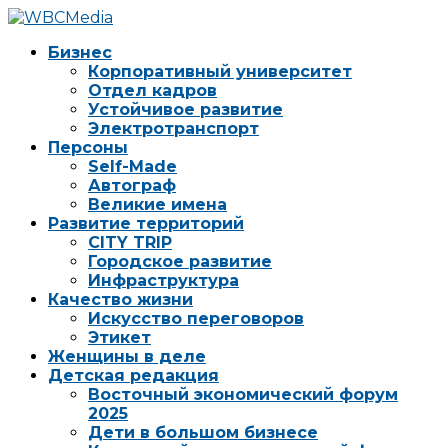
Бизнес
Корпоративный университет
Отдел кадров
Устойчивое развитие
Электротранспорт
Персоны
Self-Made
Автограф
Великие имена
Развитие территорий
CITY TRIP
Городское развитие
Инфраструктура
Качество жизни
Искусство переговоров
Этикет
Женщины в деле
Детская редакция
Восточный экономический форум
2025
Дети в большом бизнесе