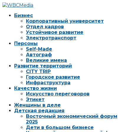
Бизнес
Корпоративный университет
Отдел кадров
Устойчивое развитие
Электротранспорт
Персоны
Self-Made
Автограф
Великие имена
Развитие территорий
CITY TRIP
Городское развитие
Инфраструктура
Качество жизни
Искусство переговоров
Этикет
Женщины в деле
Детская редакция
Восточный экономический форум
2025
Дети в большом бизнесе