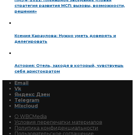
стратегия развития МСП: вызовы, возможности,
решения»
Ксения Караулова: Нужно уметь доверять и
делегировать
Астория: Отель, заходя в который, чувствуешь
себя аристократом
Email
Vk
Яндекс Дзен
Telegram
Mixcloud
О WBCMedia
Условия перепечатки материалов
Политика конфиденциальности
Пользовательское соглашение