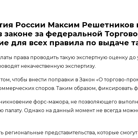
тия России Максим Решетников в
в законе за федеральной Торго
е для всех правила по выдаче т
аты права проводить такую экспертную оценку до у
оводят некачественную экспертизу.
ом, чтобы внести поправки в Закон «О торгово-пр
мерческих споров. Таким образом, фиксировать ф
возникновение форс-мажора, не позволяющего выпол
 палату. Однако на данный момент не всегда можно
ть региональные представительства, которые смогут