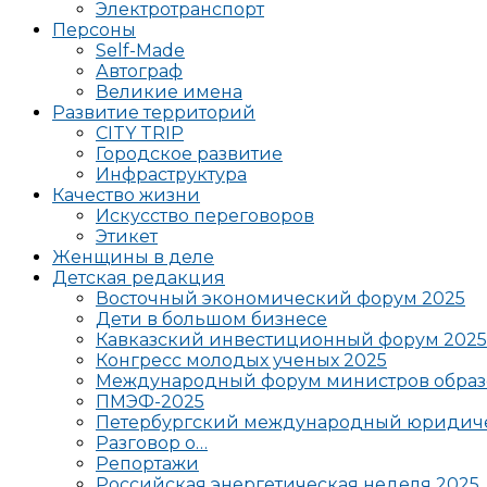
Электротранспорт
Персоны
Self-Made
Автограф
Великие имена
Развитие территорий
CITY TRIP
Городское развитие
Инфраструктура
Качество жизни
Искусство переговоров
Этикет
Женщины в деле
Детская редакция
Восточный экономический форум 2025
Дети в большом бизнесе
Кавказский инвестиционный форум 2025
Конгресс молодых ученых 2025
Международный форум министров образ
ПМЭФ-2025
Петербургский международный юридиче
Разговор о…
Репортажи
Российская энергетическая неделя 2025