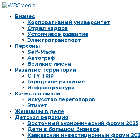
Бизнес
Корпоративный университет
Отдел кадров
Устойчивое развитие
Электротранспорт
Персоны
Self-Made
Автограф
Великие имена
Развитие территорий
CITY TRIP
Городское развитие
Инфраструктура
Качество жизни
Искусство переговоров
Этикет
Женщины в деле
Детская редакция
Восточный экономический форум 2025
Дети в большом бизнесе
Кавказский инвестиционный форум 20