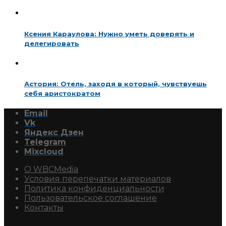
Ксения Караулова: Нужно уметь доверять и
делегировать
Астория: Отель, заходя в который, чувствуешь
себя аристократом
Email
Vk
Яндекс Дзен
Telegram
Mixcloud
О WBCMedia
Условия перепечатки материалов
Политика конфиденциальности
Пользовательское соглашение
Контакты