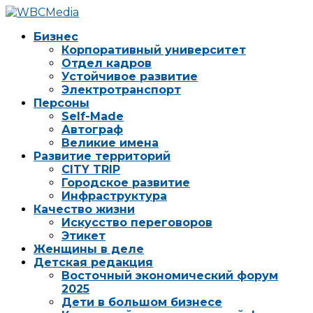
Бизнес
Корпоративный университет
Отдел кадров
Устойчивое развитие
Электротранспорт
Персоны
Self-Made
Автограф
Великие имена
Развитие территорий
CITY TRIP
Городское развитие
Инфраструктура
Качество жизни
Искусство переговоров
Этикет
Женщины в деле
Детская редакция
Восточный экономический форум
2025
Дети в большом бизнесе