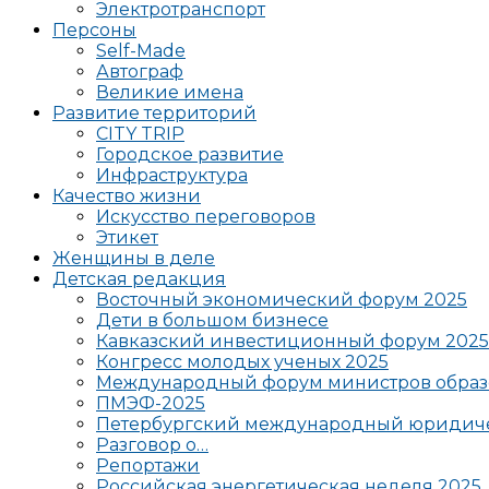
Электротранспорт
Персоны
Self-Made
Автограф
Великие имена
Развитие территорий
CITY TRIP
Городское развитие
Инфраструктура
Качество жизни
Искусство переговоров
Этикет
Женщины в деле
Детская редакция
Восточный экономический форум 2025
Дети в большом бизнесе
Кавказский инвестиционный форум 2025
Конгресс молодых ученых 2025
Международный форум министров образ
ПМЭФ-2025
Петербургский международный юридиче
Разговор о…
Репортажи
Российская энергетическая неделя 2025