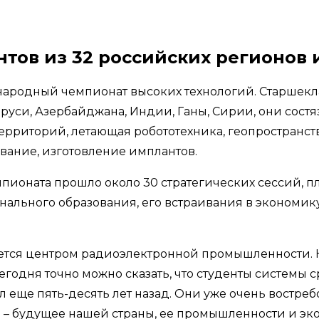
нтов из 32 российских регионов и
родный чемпионат высоких технологий. Старшекла
аруси, Азербайджана, Индии, Ганы, Сирии, они сост
территорий, летающая робототехника, геопростран
вание, изготовление имплантов.
пионата прошло около 30 стратегических сессий, п
ального образования, его встраивания в экономик
ается центром радиоэлектронной промышленности. 
годня точно можно сказать, что студенты системы 
л еще пять-десять лет назад. Они уже очень вост
 – будущее нашей страны, ее промышленности и эк