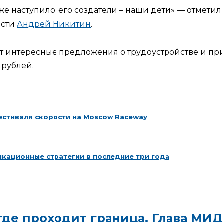
уже наступило, его создатели – наши дети» — отмет
асти
Андрей Никитин
.
 интересные предложения о трудоустройстве и приз
 рублей.
стиваля скорости на Moscow Raceway
кационные стратегии в последние три года
 где проходит граница. Глава М