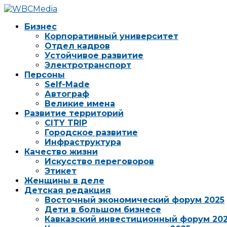
Бизнес
Корпоративный университет
Отдел кадров
Устойчивое развитие
Электротранспорт
Персоны
Self-Made
Автограф
Великие имена
Развитие территорий
CITY TRIP
Городское развитие
Инфраструктура
Качество жизни
Искусство переговоров
Этикет
Женщины в деле
Детская редакция
Восточный экономический форум 2025
Дети в большом бизнесе
Кавказский инвестиционный форум 20