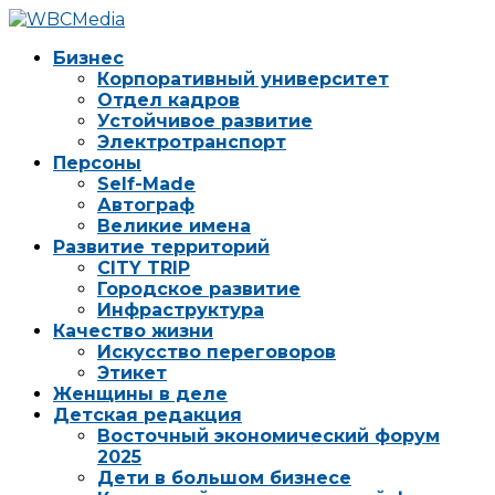
Бизнес
Корпоративный университет
Отдел кадров
Устойчивое развитие
Электротранспорт
Персоны
Self-Made
Автограф
Великие имена
Развитие территорий
CITY TRIP
Городское развитие
Инфраструктура
Качество жизни
Искусство переговоров
Этикет
Женщины в деле
Детская редакция
Восточный экономический форум
2025
Дети в большом бизнесе