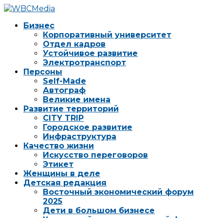
Бизнес
Корпоративный университет
Отдел кадров
Устойчивое развитие
Электротранспорт
Персоны
Self-Made
Автограф
Великие имена
Развитие территорий
CITY TRIP
Городское развитие
Инфраструктура
Качество жизни
Искусство переговоров
Этикет
Женщины в деле
Детская редакция
Восточный экономический форум
2025
Дети в большом бизнесе