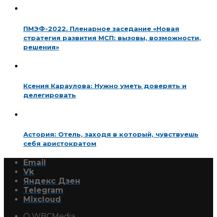
ПМЭФ-2022. Пленарное заседание «Новая
стратегия развития МСП: вызовы, возможности,
решения»
Ксения Караулова: Нужно уметь доверять и
делегировать
Астория: Отель, заходя в который, чувствуешь
себя аристократом
Email
Vk
Яндекс Дзен
Telegram
Mixcloud
О WBCMedia