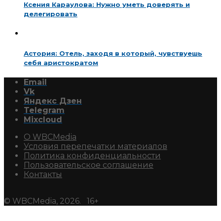
Ксения Караулова: Нужно уметь доверять и
делегировать
Астория: Отель, заходя в который, чувствуешь
себя аристократом
Email
Vk
Яндекс Дзен
Telegram
Mixcloud
О WBCMedia
Условия перепечатки материалов
Политика конфиденциальности
Пользовательское соглашение
Контакты
© WBCMedia, 2026. 16+