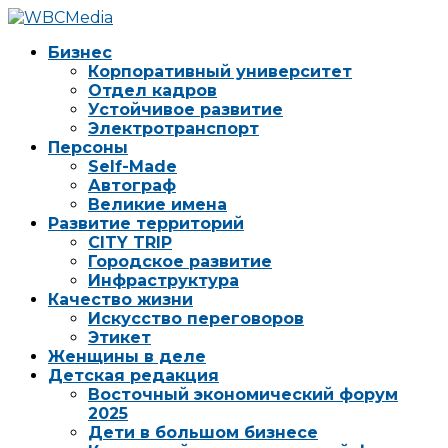
Бизнес
Корпоративный университет
Отдел кадров
Устойчивое развитие
Электротранспорт
Персоны
Self-Made
Автограф
Великие имена
Развитие территорий
CITY TRIP
Городское развитие
Инфраструктура
Качество жизни
Искусство переговоров
Этикет
Женщины в деле
Детская редакция
Восточный экономический форум
2025
Дети в большом бизнесе