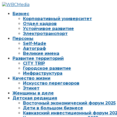
Бизнес
Корпоративный университет
Отдел кадров
Устойчивое развитие
Электротранспорт
Персоны
Self-Made
Автограф
Великие имена
Развитие территорий
CITY TRIP
Городское развитие
Инфраструктура
Качество жизни
Искусство переговоров
Этикет
Женщины в деле
Детская редакция
Восточный экономический форум 2025
Дети в большом бизнесе
Кавказский инвестиционный форум 20