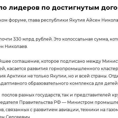
ло лидеров по достигнутым дого
ком форуме, глава республики Якутия Айсен Никола
очти 330 млрд рублей. Это колоссальная сумма, ко
н Николаев.
нейшее соглашение, которое подписано между Минис
, касается развития горнопромышленного кластера 
ия Арктики не только Якутии, но и всей страны. От
 Адаптивного образовательного комплекса для дете
 послов разных государств, так и представителей кр
редседателя Правительства РФ — Министром промыш
ов, связанных с развитием авиации, техники на га
ен Сергеевич.