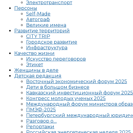
Электротранспорт
Персоны
Self-Made
Автограф
Великие имена
Развитие территорий
CITY TRIP
Городское развитие
Инфраструктура
Качество жизни
Искусство переговоров
Этикет
Женщины в деле
Детская редакция
Восточный экономический форум 2025
Дети в большом бизнесе
Кавказский инвестиционный форум 2025
Конгресс молодых ученых 2025
Международный форум министров образ
ПМЭФ-2025
Петербургский международный юридиче
Разговор о…
Репортажи
Российская энергетическая неделя 2025