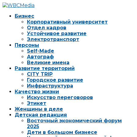
Бизнес
Корпоративный университет
Отдел кадров
Устойчивое развитие
Электротранспорт
Персоны
Self-Made
Автограф
Великие имена
Развитие территорий
CITY TRIP
Городское развитие
Инфраструктура
Качество жизни
Искусство переговоров
Этикет
Женщины в деле
Детская редакция
Восточный экономический форум
2025
Дети в большом бизнесе