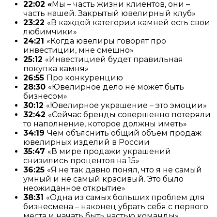
22:02 «
Мы – часть жизни клиентов, они –
часть нашей. Закрытый ювелирный клуб»
23:22
«В каждой категории камней есть свои
любимчики»
24:21
«Когда ювелиры говорят про
инвестиции, мне смешно»
25:12
«Инвестицией будет правильная
покупка камня»
26:55
Про конкуренцию
28:30
«Ювелирное дело не может быть
бизнесом»
30:12
«Ювелирное украшение – это эмоции»
32:42
«Сейчас бренды совершенно потеряли
то наполнение, которое должны иметь»
34:19
Чем объяснить общий объем продаж
ювелирных изделий в России
35:47
«В мире продажи украшений
снизились процентов на 15»
36:25
«Я не так давно понял, что я не самый
умный и не самый красивый. Это было
неожиданное открытие»
38:31
«Одна из самых больших проблем для
бизнесмена – наконец убрать себя с первого
места и начать быть частью команды»