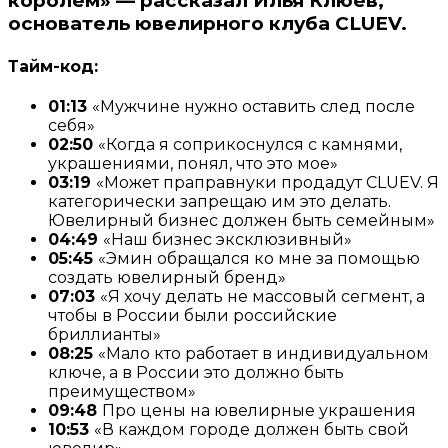
королем» — рассказал Илья Клюев,
основатель ювелирного клуба CLUEV.
Тайм-код:
01:13
«Мужчине нужно оставить след после
себя»
02:50
«Когда я соприкоснулся с камнями,
украшениями, понял, что это мое»
03:19
«Может праправнуки продадут CLUEV. Я
категорически запрещаю им это делать.
Ювелирный бизнес должен быть семейным»
04:49
«Наш бизнес эксклюзивный»
05:45
«Эмин обращался ко мне за помощью
создать ювелирный бренд»
07:03
«Я хочу делать не массовый сегмент, а
чтобы в России были российские
бриллианты»
08:25
«Мало кто работает в индивидуальном
ключе, а в России это должно быть
преимуществом»
09:48
Про цены на ювелирные украшения
10:53
«В каждом городе должен быть свой