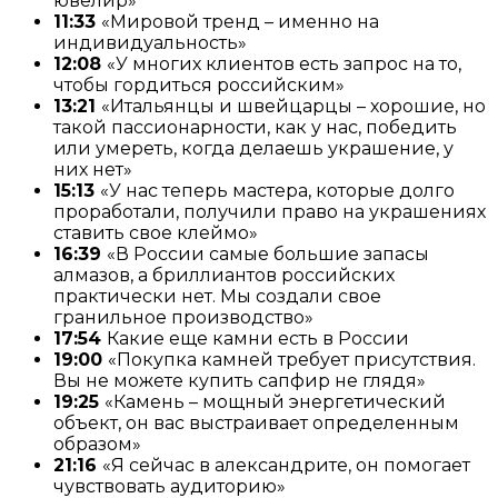
ювелир»
11:33
«Мировой тренд – именно на
индивидуальность»
12:08
«У многих клиентов есть запрос на то,
чтобы гордиться российским»
13:21
«Итальянцы и швейцарцы – хорошие, но
такой пассионарности, как у нас, победить
или умереть, когда делаешь украшение, у
них нет»
15:13
«У нас теперь мастера, которые долго
проработали, получили право на украшениях
ставить свое клеймо»
16:39
«В России самые большие запасы
алмазов, а бриллиантов российских
практически нет. Мы создали свое
гранильное производство»
17:54
Какие еще камни есть в России
19:00
«Покупка камней требует присутствия.
Вы не можете купить сапфир не глядя»
19:25
«Камень – мощный энергетический
объект, он вас выстраивает определенным
образом»
21:16
«Я сейчас в александрите, он помогает
чувствовать аудиторию»