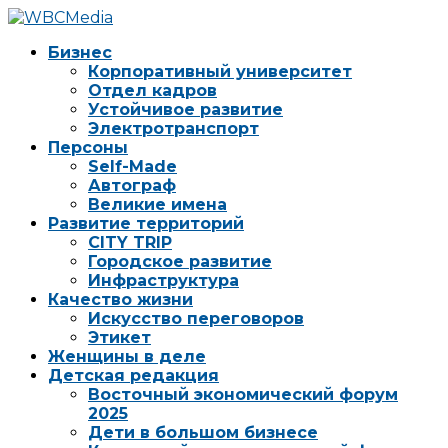
Бизнес
Корпоративный университет
Отдел кадров
Устойчивое развитие
Электротранспорт
Персоны
Self-Made
Автограф
Великие имена
Развитие территорий
CITY TRIP
Городское развитие
Инфраструктура
Качество жизни
Искусство переговоров
Этикет
Женщины в деле
Детская редакция
Восточный экономический форум
2025
Дети в большом бизнесе