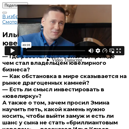
Поделиться
В избранное
Смотреть позже
Илья Клюев, основатель
ювелирного клуба CLUEV
— Где работал сын геологов, прежде
чем стал владельцем ювелирного
бизнеса?
— Как обстановка в мире сказывается на
рынке драгоценных камней?
— Есть ли смысл инвестировать в
«ювелирку»?
А также о том, зачем просил Эмина
научить петь, какой камень нужно
носить, чтобы выйти замуж и есть ли
шанс у сына не стать «бриллиантовым