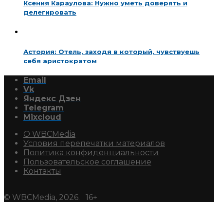
Ксения Караулова: Нужно уметь доверять и
делегировать
Астория: Отель, заходя в который, чувствуешь
себя аристократом
Email
Vk
Яндекс Дзен
Telegram
Mixcloud
О WBCMedia
Условия перепечатки материалов
Политика конфиденциальности
Пользовательское соглашение
Контакты
© WBCMedia, 2026. 16+