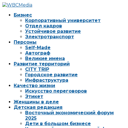
Бизнес
Корпоративный университет
Отдел кадров
Устойчивое развитие
Электротранспорт
Персоны
Self-Made
Автограф
Великие имена
Развитие территорий
CITY TRIP
Городское развитие
Инфраструктура
Качество жизни
Искусство переговоров
Этикет
Женщины в деле
Детская редакция
Восточный экономический форум
2025
Дети в большом бизнесе