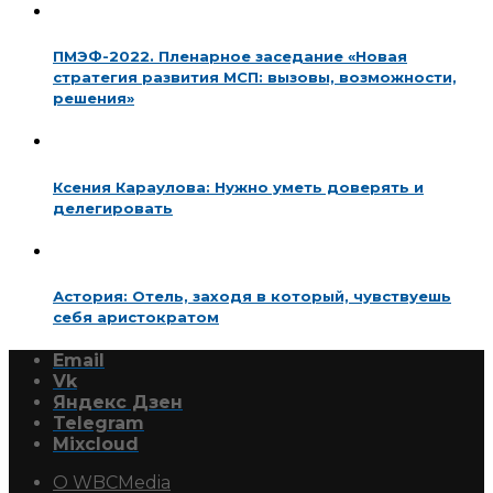
ПМЭФ-2022. Пленарное заседание «Новая
стратегия развития МСП: вызовы, возможности,
решения»
Ксения Караулова: Нужно уметь доверять и
делегировать
Астория: Отель, заходя в который, чувствуешь
себя аристократом
Email
Vk
Яндекс Дзен
Telegram
Mixcloud
О WBCMedia