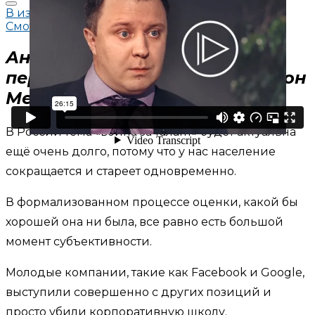
В избранное
Смотреть позже
Антон Киселёв, директор по
персоналу Джонсон и Джонсон
Медикал
В России тема «война за талант» будет актуальна
ещё очень долго, потому что у нас население
сокращается и стареет одновременно.
В формализованном процессе оценки, какой бы
хорошей она ни была, все равно есть большой
момент субъективности.
Молодые компании, такие как Facebook и Google,
выступили совершенно с других позиций и
просто убили корпоративную школу.