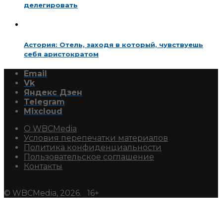
делегировать
Астория: Отель, заходя в который, чувствуешь
себя аристократом
Email
Vk
Яндекс Дзен
Telegram
Mixcloud
О WBCMedia
Условия перепечатки материалов
Политика конфиденциальности
Пользовательское соглашение
Контакты
© WBCMedia, 2026. 16+