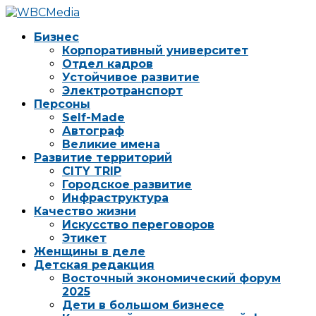
Бизнес
Корпоративный университет
Отдел кадров
Устойчивое развитие
Электротранспорт
Персоны
Self-Made
Автограф
Великие имена
Развитие территорий
CITY TRIP
Городское развитие
Инфраструктура
Качество жизни
Искусство переговоров
Этикет
Женщины в деле
Детская редакция
Восточный экономический форум
2025
Дети в большом бизнесе