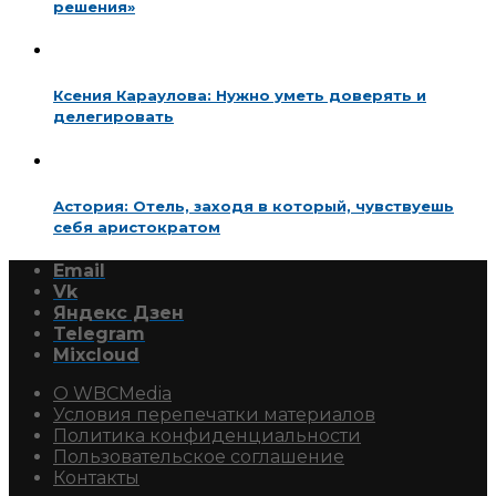
решения»
Ксения Караулова: Нужно уметь доверять и
делегировать
Астория: Отель, заходя в который, чувствуешь
себя аристократом
Email
Vk
Яндекс Дзен
Telegram
Mixcloud
О WBCMedia
Условия перепечатки материалов
Политика конфиденциальности
Пользовательское соглашение
Контакты