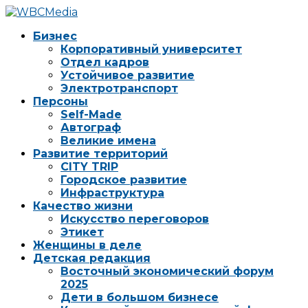
Бизнес
Корпоративный университет
Отдел кадров
Устойчивое развитие
Электротранспорт
Персоны
Self-Made
Автограф
Великие имена
Развитие территорий
CITY TRIP
Городское развитие
Инфраструктура
Качество жизни
Искусство переговоров
Этикет
Женщины в деле
Детская редакция
Восточный экономический форум
2025
Дети в большом бизнесе