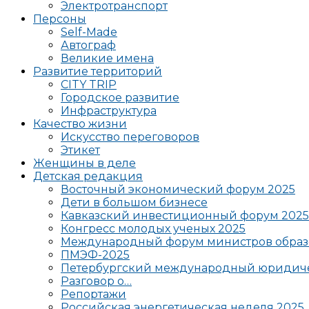
Электротранспорт
Персоны
Self-Made
Автограф
Великие имена
Развитие территорий
CITY TRIP
Городское развитие
Инфраструктура
Качество жизни
Искусство переговоров
Этикет
Женщины в деле
Детская редакция
Восточный экономический форум 2025
Дети в большом бизнесе
Кавказский инвестиционный форум 2025
Конгресс молодых ученых 2025
Международный форум министров образ
ПМЭФ-2025
Петербургский международный юридиче
Разговор о…
Репортажи
Российская энергетическая неделя 2025