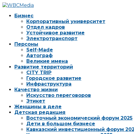
Бизнес
Корпоративный университет
Отдел кадров
Устойчивое развитие
Электротранспорт
Персоны
Self-Made
Автограф
Великие имена
Развитие территорий
CITY TRIP
Городское развитие
Инфраструктура
Качество жизни
Искусство переговоров
Этикет
Женщины в деле
Детская редакция
Восточный экономический форум 2025
Дети в большом бизнесе
Кавказский инвестиционный форум 20