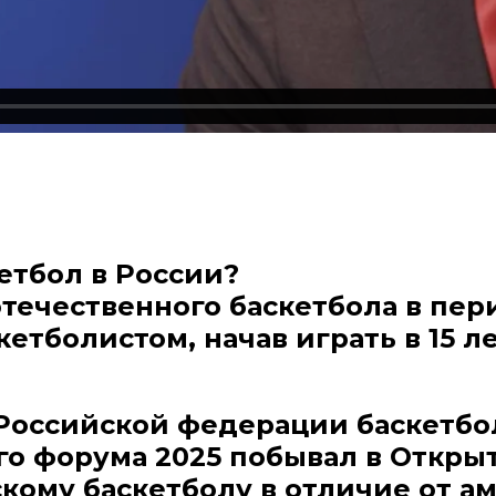
етбол в России
?
отечественного баскетбола в пе
етболистом, начав играть в 15 л
Российской федерации баскетбол
о форума 2025 побывал в Открыт
скому баскетболу в отличие от а