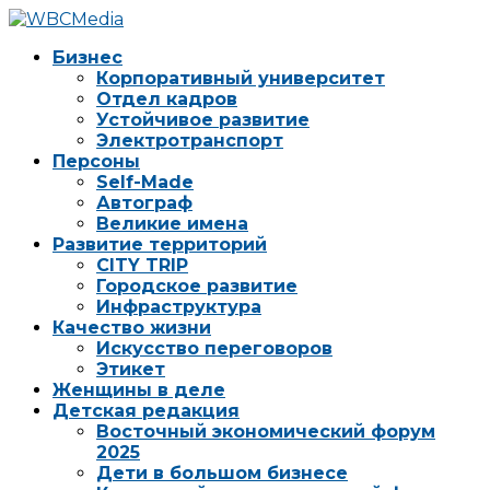
Бизнес
Корпоративный университет
Отдел кадров
Устойчивое развитие
Электротранспорт
Персоны
Self-Made
Автограф
Великие имена
Развитие территорий
CITY TRIP
Городское развитие
Инфраструктура
Качество жизни
Искусство переговоров
Этикет
Женщины в деле
Детская редакция
Восточный экономический форум
2025
Дети в большом бизнесе