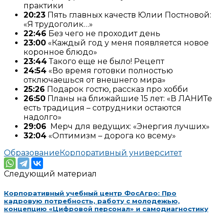
практики
20:23
Пять главных качеств Юлии Постновой:
«Я трудоголик…»
22:46
Без чего не проходит день
23:00
«Каждый год у меня появляется новое
коронное блюдо»
23:44
Такого еще не было! Рецепт
24:54
«Во время готовки полностью
отключаешься от внешнего мира»
25:26
Подарок гостю, рассказ про хобби
26:50
Планы на ближайшие 15 лет: «В ЛАНИТе
есть традиция – сотрудники остаются
надолго»
29:06
Мерч для ведущих: «Энергия лучших»
32:04
«Оптимизм – дорога ко всему»
Образование
Корпоративный университет
Следующий материал
Корпоративный учебный центр ФосАгро: Про
кадровую потребность, работу с молодежью,
концепцию «Цифровой персонал» и самодиагностику