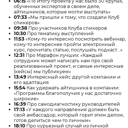
06:15
«По итогу проекта у нас было 30 крутых,
обученных экспертов в своем деле,
айтишников, которые могли выступать»
07:33
«Мы пришли к тому, что создали Клуб
спикеров»
09:38
Про участников Клуба спикеров
10:30
Про тематику выступлений
11:53
«Кому-то интересно посмотреть вебинар,
кому-то интереснее пройти электронный
курс, прочитать статью, послушать подкаст…»
12:31
Про Марафон лучших: «Каждый
сотрудник может написать нам про свой
реализованный проект, и самые интересные
(кейсы) мы публикуем»
13:49
Интересный кейс другой компании и
его адаптация
15:54
Как удержать айтишника в компании:
«Программы благополучия у нас достаточно
широкие»
16:39
Про самодиагностику руководителей
17:13
«У каждого направления должен быть
свой амбассадор, который горит этим делом,
готов делиться чем-то личным»
18:10
Про курьезный случай из личной