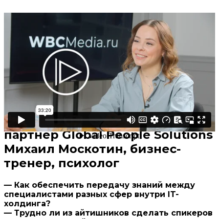
Поделиться
В избранное
Смотреть позже
Участники дискуссии:
Юлия Постнова, руководитель
отдела обучения ЛАНИТ
Мария Ковалева, управляющий
партнер Global People Solutions
Михаил Москотин, бизнес-
тренер, психолог
—
Как обеспечить передачу знаний между
специалистами разных сфер внутри IT-
холдинга?
—
Трудно ли из айтишников сделать спикеров