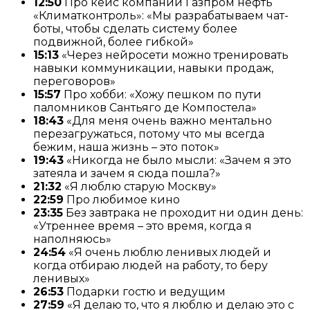
12:50
Про кейс компании Газпром нефть
«Климатконтроль»: «Мы разрабатываем чат-
боты, чтобы сделать систему более
подвижной, более гибкой»
15:13
«Через нейросети можно тренировать
навыки коммуникации, навыки продаж,
переговоров»
15:57
Про хобби: «Хожу пешком по пути
паломников Сантьяго де Компостела»
18:43
«Для меня очень важно ментально
перезагружаться, потому что мы всегда
бежим, наша жизнь – это поток»
19:43
«Никогда не было мысли: «Зачем я это
затеяла и зачем я сюда пошла?»
21:32
«Я люблю старую Москву»
22:59
Про любимое кино
23:35
Без завтрака не проходит ни один день:
«Утреннее время – это время, когда я
наполняюсь»
24:54
«Я очень люблю ленивых людей и
когда отбираю людей на работу, то беру
ленивых»
26:53
Подарки гостю и ведущим
27:59
«Я делаю то, что я люблю и делаю это с