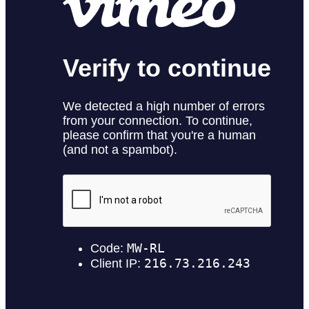
Поделиться
В избранное
Смотреть позже
Участники дискуссии:
Юлия Солдаткина,
руководитель корпоративного
университета Почта России
Мария Ковалева, управляющий
партнер Global People Solutions
Михаил Москотин, бизнес-
тренер, психолог
—
Трудно ли построить технологическую