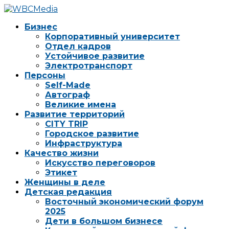
Бизнес
Корпоративный университет
Отдел кадров
Устойчивое развитие
Электротранспорт
Персоны
Self-Made
Автограф
Великие имена
Развитие территорий
CITY TRIP
Городское развитие
Инфраструктура
Качество жизни
Искусство переговоров
Этикет
Женщины в деле
Детская редакция
Восточный экономический форум
2025
Дети в большом бизнесе