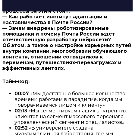
компанию с человеческим лицом, и какие
процессы за этим стоят
?
—
Как работает институт адаптации и
наставничества в Почте России?
—
Зачем внедрены роботизированные
помощники и почему Почта России ждет
отечественную разработку нейросети?
Об этом, а также о настройке карьерных путей
внутри компании, многообразии обучающего
контента, отношении сотрудников к
переменам, путешествиях-перезагрузках и
эффективных лентяях.
Тайм-код:
00:07
«Мы достаточно большое количество
времени работаем в парадигме, когда мы
поворачиваемся лицом к клиенту»
02:13
«Мы сегментируем наших внутренних
клиентов на сегмент массового персонала,
управленческий сегмент и специалистов»
02:52
«В университете создана
мультимедийная лаборатория, где мы