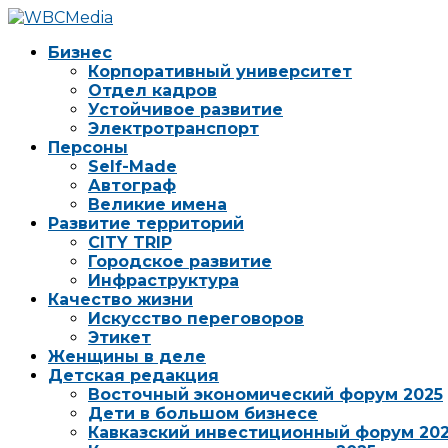
Бизнес
Корпоративный университет
Отдел кадров
Устойчивое развитие
Электротранспорт
Персоны
Self-Made
Автограф
Великие имена
Развитие территорий
CITY TRIP
Городское развитие
Инфраструктура
Качество жизни
Искусство переговоров
Этикет
Женщины в деле
Детская редакция
Восточный экономический форум 2025
Дети в большом бизнесе
Кавказский инвестиционный форум 20