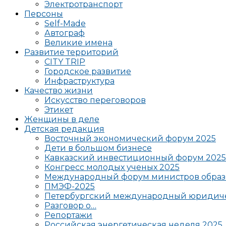
Электротранспорт
Персоны
Self-Made
Автограф
Великие имена
Развитие территорий
CITY TRIP
Городское развитие
Инфраструктура
Качество жизни
Искусство переговоров
Этикет
Женщины в деле
Детская редакция
Восточный экономический форум 2025
Дети в большом бизнесе
Кавказский инвестиционный форум 2025
Конгресс молодых ученых 2025
Международный форум министров образ
ПМЭФ-2025
Петербургский международный юридиче
Разговор о…
Репортажи
Российская энергетическая неделя 2025