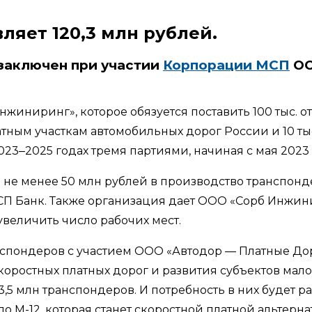
ляет 120,3 млн рублей.
заключен при участии
Корпорации МСП
ОО
иниринг», которое обязуется поставить 100 тыс. 
тным участкам автомобильных дорог России и 10 ты
23‒2025 годах тремя партиями, начиная с мая 2023 
не менее 50 млн рублей в производство транспонд
МСП Банк. Также организация дает ООО «Сорб Инжи
величить число рабочих мест.
пондеров с участием ООО «Автодор — Платные Дорог
коростных платных дорог и развития субъектов мал
,5 млн транспондеров. И потребность в них будет ра
 М-12, которая станет скоростной платной альтернат