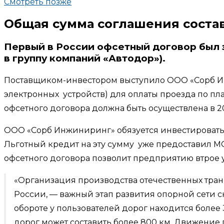
Смотреть позже
Общая сумма соглашения состав
Первый в России офсетный договор был 
в группу компаний «Автодор»).
Поставщиком-инвестором выступило ООО «Сорб Инж
электронных устройств) для оплаты проезда по пла
офсетного договора должна быть осуществлена в 20
ООО «Сорб Инжиниринг» обязуется инвестировать 
Льготный кредит на эту сумму уже предоставил 
офсетного договора позволит предприятию втрое у
«Организация производства отечественных транс
России, — важный этап развития опорной сети с
обороте у пользователей дорог находится более 3
дорог может составить более 800 км. Движение по