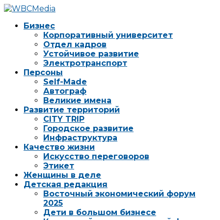
Бизнес
Корпоративный университет
Отдел кадров
Устойчивое развитие
Электротранспорт
Персоны
Self-Made
Автограф
Великие имена
Развитие территорий
CITY TRIP
Городское развитие
Инфраструктура
Качество жизни
Искусство переговоров
Этикет
Женщины в деле
Детская редакция
Восточный экономический форум
2025
Дети в большом бизнесе