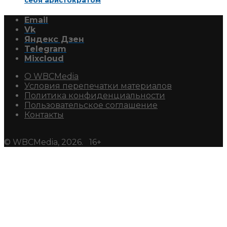
себя аристократом
Email
Vk
Яндекс Дзен
Telegram
Mixcloud
О WBCMedia
Условия перепечатки материалов
Политика конфиденциальности
Пользовательское соглашение
Контакты
© WBCMedia, 2026. 16+