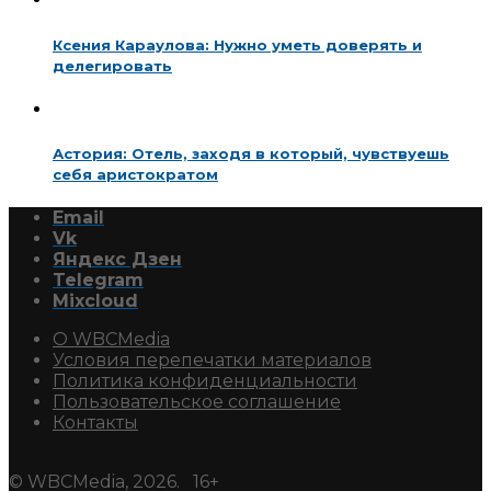
Ксения Караулова: Нужно уметь доверять и
делегировать
Астория: Отель, заходя в который, чувствуешь
себя аристократом
Email
Vk
Яндекс Дзен
Telegram
Mixcloud
О WBCMedia
Условия перепечатки материалов
Политика конфиденциальности
Пользовательское соглашение
Контакты
© WBCMedia, 2026. 16+