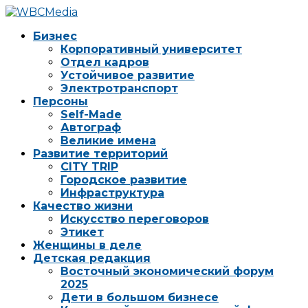
Бизнес
Корпоративный университет
Отдел кадров
Устойчивое развитие
Электротранспорт
Персоны
Self-Made
Автограф
Великие имена
Развитие территорий
CITY TRIP
Городское развитие
Инфраструктура
Качество жизни
Искусство переговоров
Этикет
Женщины в деле
Детская редакция
Восточный экономический форум
2025
Дети в большом бизнесе