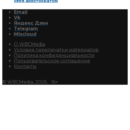
себя аристократом
Email
Vk
Яндекс Дзен
Telegram
Mixcloud
О WBCMedia
Условия перепечатки материалов
Политика конфиденциальности
Пользовательское соглашение
Контакты
© WBCMedia, 2026. 16+