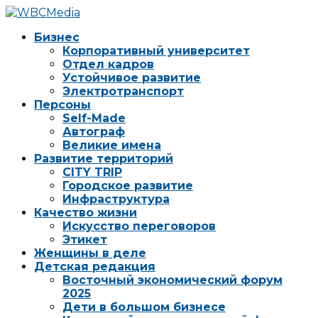
Бизнес
Корпоративный университет
Отдел кадров
Устойчивое развитие
Электротранспорт
Персоны
Self-Made
Автограф
Великие имена
Развитие территорий
CITY TRIP
Городское развитие
Инфраструктура
Качество жизни
Искусство переговоров
Этикет
Женщины в деле
Детская редакция
Восточный экономический форум
2025
Дети в большом бизнесе