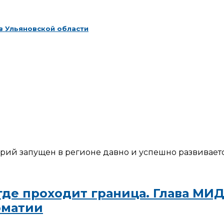
в Ульяновской области
ий запущен в регионе давно и успешно развиваетс
 где проходит граница. Глава М
оматии