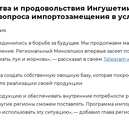
ства и продовольствия Ингушети
вопроса импортозамещения в ус
ия.
единились в борьбе за будущее. Мы продолжаем мак
ние. Региональный Минсельхоз впервые засеет пол
маты, лук и морковь», — рассказал в своем
Telegram-
ча создать собственную овощную базу, которая покр
ля реализации своей продукции.
дукцию и обеспечивать внутренние потребности ре
 другие регионы сможем поставлять. Программа имп
спользовать эту ситуацию», — добавил глава регио