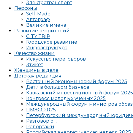
Электротранспорт
Персоны
Self-Made
Автограф
Великие имена
Развитие территорий
CITY TRIP
Городское развитие
Инфраструктура
Качество жизни
Искусство переговоров
Этикет
Женщины в деле
Детская редакция
Восточный экономический форум 2025
Дети в большом бизнесе
Кавказский инвестиционный форум 2025
Конгресс молодых ученых 2025
Международный форум министров образ
ПМЭФ-2025
Петербургский международный юридиче
Разговор о…
Репортажи
Российская энергетическая неделя 2025