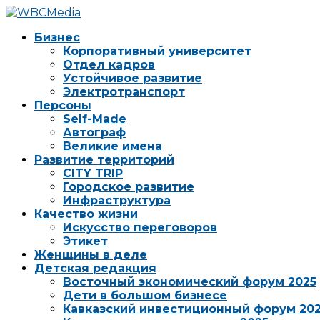
Бизнес
Корпоративный университет
Отдел кадров
Устойчивое развитие
Электротранспорт
Персоны
Self-Made
Автограф
Великие имена
Развитие территорий
CITY TRIP
Городское развитие
Инфраструктура
Качество жизни
Искусство переговоров
Этикет
Женщины в деле
Детская редакция
Восточный экономический форум 2025
Дети в большом бизнесе
Кавказский инвестиционный форум 20