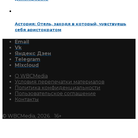
Астория: Отель, заходя в который, чувствуешь
себя аристократом
Email
Vk
Яндекс Дзен
Telegram
Mixcloud
О WBCMedia
Условия перепечатки материалов
Политика конфиденциальности
Пользовательское соглашение
Контакты
© WBCMedia, 2026. 16+