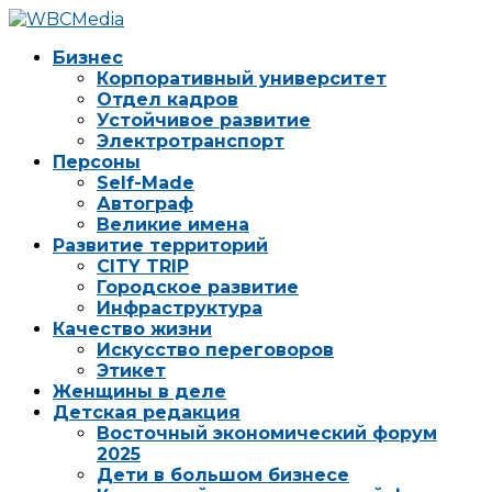
Бизнес
Корпоративный университет
Отдел кадров
Устойчивое развитие
Электротранспорт
Персоны
Self-Made
Автограф
Великие имена
Развитие территорий
CITY TRIP
Городское развитие
Инфраструктура
Качество жизни
Искусство переговоров
Этикет
Женщины в деле
Детская редакция
Восточный экономический форум
2025
Дети в большом бизнесе