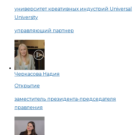
университет креативных индустрий Universal
University
управляющий партнер
Черкасова Надия
Открытие
заместитель президента-председателя
правления