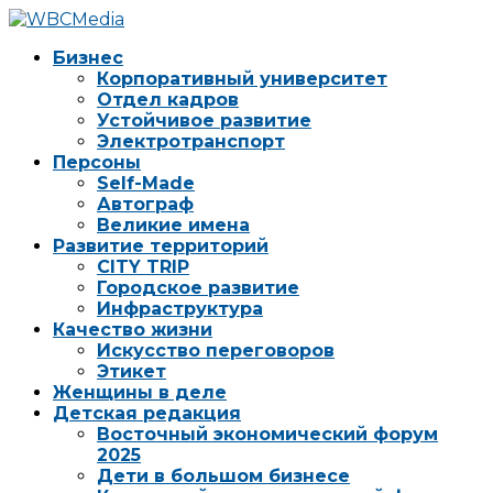
Бизнес
Корпоративный университет
Отдел кадров
Устойчивое развитие
Электротранспорт
Персоны
Self-Made
Автограф
Великие имена
Развитие территорий
CITY TRIP
Городское развитие
Инфраструктура
Качество жизни
Искусство переговоров
Этикет
Женщины в деле
Детская редакция
Восточный экономический форум
2025
Дети в большом бизнесе