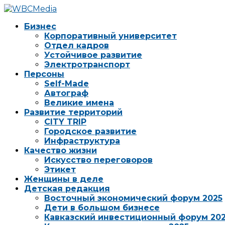
Бизнес
Корпоративный университет
Отдел кадров
Устойчивое развитие
Электротранспорт
Персоны
Self-Made
Автограф
Великие имена
Развитие территорий
CITY TRIP
Городское развитие
Инфраструктура
Качество жизни
Искусство переговоров
Этикет
Женщины в деле
Детская редакция
Восточный экономический форум 2025
Дети в большом бизнесе
Кавказский инвестиционный форум 20