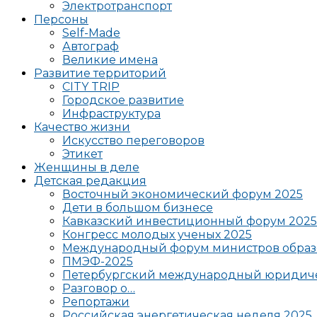
Электротранспорт
Персоны
Self-Made
Автограф
Великие имена
Развитие территорий
CITY TRIP
Городское развитие
Инфраструктура
Качество жизни
Искусство переговоров
Этикет
Женщины в деле
Детская редакция
Восточный экономический форум 2025
Дети в большом бизнесе
Кавказский инвестиционный форум 2025
Конгресс молодых ученых 2025
Международный форум министров образ
ПМЭФ-2025
Петербургский международный юридиче
Разговор о…
Репортажи
Российская энергетическая неделя 2025